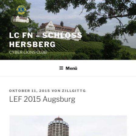
Zum
Inhalt
springen
LC FN – SCHLOSS
HERSBERG
CYBER LIONS CLUB
Menü
VERÖFFENTLICHT
OKTOBER 11, 2015
VON
ZILLGITTG
AM
LEF 2015 Augsburg