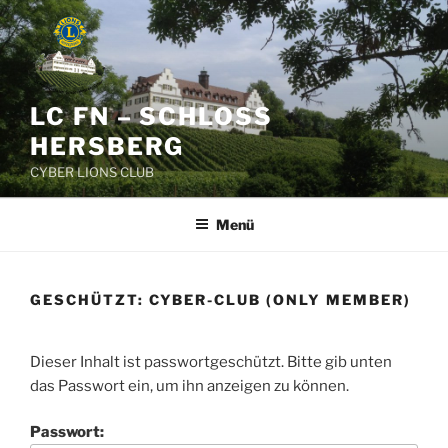
Zum
Inhalt
springen
LC FN – SCHLOSS
HERSBERG
CYBER LIONS CLUB
Menü
GESCHÜTZT: CYBER-CLUB (ONLY MEMBER)
Dieser Inhalt ist passwortgeschützt. Bitte gib unten
das Passwort ein, um ihn anzeigen zu können.
Passwort: