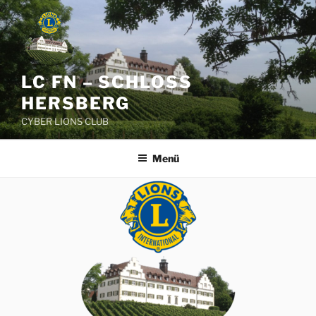
Zum
Inhalt
springen
LC FN – SCHLOSS
HERSBERG
CYBER LIONS CLUB
Menü