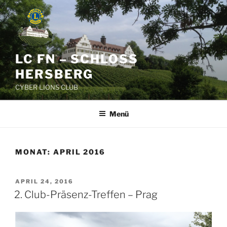
Zum
Inhalt
springen
LC FN – SCHLOSS
HERSBERG
CYBER LIONS CLUB
Menü
MONAT:
APRIL 2016
VERÖFFENTLICHT
APRIL 24, 2016
AM
2. Club-Präsenz-Treffen – Prag