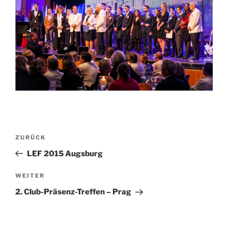
Beitragsnavigation
Vorheriger
ZURÜCK
Beitrag
LEF 2015 Augsburg
Nächster
WEITER
Beitrag
2. Club-Präsenz-Treffen – Prag