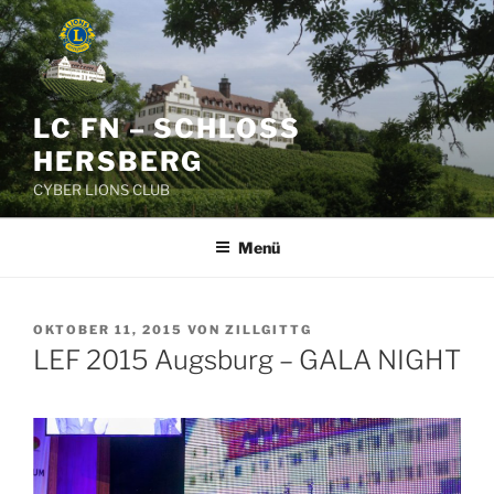
Zum
Inhalt
springen
LC FN – SCHLOSS
HERSBERG
CYBER LIONS CLUB
Menü
VERÖFFENTLICHT
OKTOBER 11, 2015
VON
ZILLGITTG
AM
LEF 2015 Augsburg – GALA NIGHT