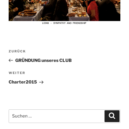
Beitragsnavigation
Vorheriger
ZURÜCK
Beitrag
GRÜNDUNG unseres CLUB
Nächster
WEITER
Beitrag
Charter2015
Suchen
Suche
nach: