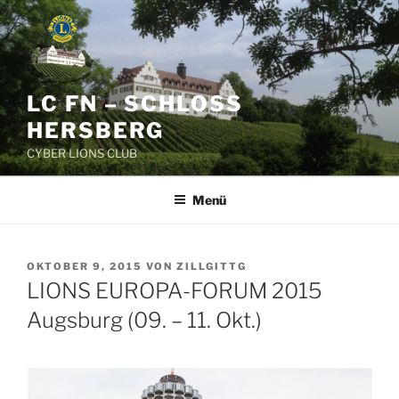
Zum
Inhalt
springen
LC FN – SCHLOSS
HERSBERG
CYBER LIONS CLUB
Menü
VERÖFFENTLICHT
OKTOBER 9, 2015
VON
ZILLGITTG
AM
LIONS EUROPA-FORUM 2015
Augsburg (09. – 11. Okt.)