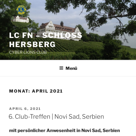
Zum
Inhalt
springen
LC FN – SCHLOSS
HERSBERG
CYBER LIONS CLUB
Menü
MONAT:
APRIL 2021
VERÖFFENTLICHT
APRIL 6, 2021
AM
6. Club-Treffen | Novi Sad, Serbien
mit persönlicher Anwesenheit in Novi Sad, Serbien