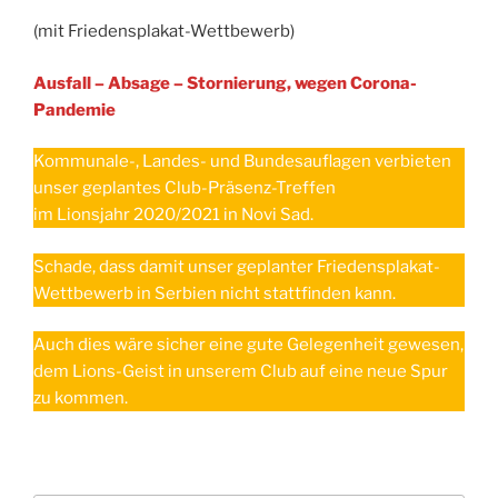
(mit Friedensplakat-Wettbewerb)
Ausfall – Absage – Stornierung, wegen Corona-
Pandemie
Kommunale-, Landes- und Bundesauflagen verbieten
unser geplantes Club-Präsenz-Treffen
im Lionsjahr 2020/2021 in Novi Sad.
Schade, dass damit unser geplanter Friedensplakat-
Wettbewerb in Serbien nicht stattfinden kann.
Auch dies wäre sicher eine gute Gelegenheit gewesen,
dem Lions-Geist in unserem Club auf eine neue Spur
zu kommen.